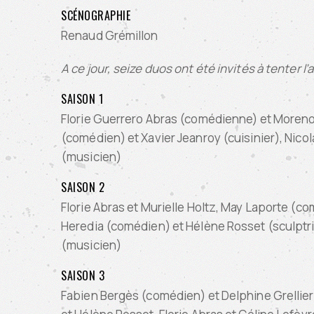
SCÉNOGRAPHIE
Renaud Grémillon
A ce jour, seize duos ont été invités à tenter l
SAISON 1
Florie Guerrero Abras (comédienne) et Moreno 
(comédien) et Xavier Jeanroy (cuisinier), Nic
(musicien)
SAISON 2
Florie Abras et Murielle Holtz, May Laporte (c
Heredia (comédien) et Hélène Rosset (sculptr
(musicien)
SAISON 3
Fabien Bergès (comédien) et Delphine Grellier