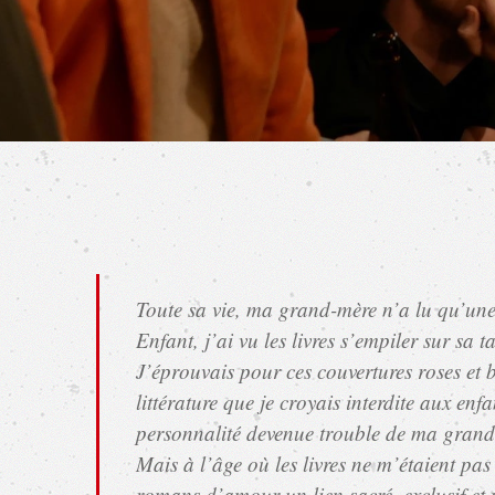
Toute sa vie, ma grand-mère n’a lu qu’une
Enfant, j’ai vu les livres s’empiler sur sa
J’éprouvais pour ces couvertures roses et 
littérature que je croyais interdite aux e
personnalité devenue trouble de ma grand
Mais à l’âge où les livres ne m’étaient pa
romans d’amour un lien sacré, exclusif et p