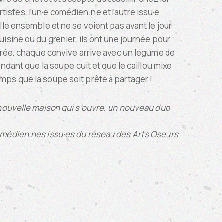
istes, l’un·e comédien.ne et l’autre issu·e
aillé ensemble et ne se voient pas avant le jour
 cuisine ou du grenier, ils ont une journée pour
oirée, chaque convive arrive avec un légume de
ndant que la soupe cuit et que le caillou mixe
mps que la soupe soit prête à partager !
e nouvelle maison qui s’ouvre, un nouveau duo
comédien.nes issu·es du réseau des Arts Oseurs