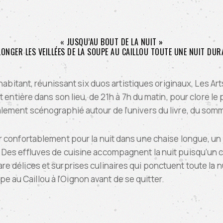
« JUSQU’AU BOUT DE LA NUIT »
ONGER LES VEILLÉES DE LA SOUPE AU CAILLOU TOUTE UNE NUIT DUR
l’habitant, réunissant six duos artistiques originaux, Les 
t entière dans son lieu, de 21h à 7h du matin, pour clore le 
ement scénographié autour de l’univers du livre, du sommei
ler confortablement pour la nuit dans une chaise longue, un
.. Des effluves de cuisine accompagnent la nuit puisqu’un c
re délices et surprises culinaires qui ponctuent toute la nu
 au Caillou à l’Oignon avant de se quitter.