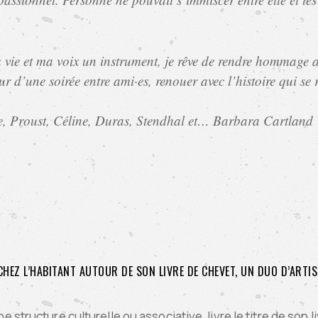
vie et ma voix un instrument, je rêve de rendre hommage au 
cœur d’une soirée entre ami·es, renouer avec l’histoire qui se
ble, Proust, Céline, Duras, Stendhal et… Barbara Cartland 
 CHEZ L’HABITANT AUTOUR DE SON LIVRE DE CHEVET, UN DUO D’ARTIS
ne structure culturelle ou associative, livre le titre de son 