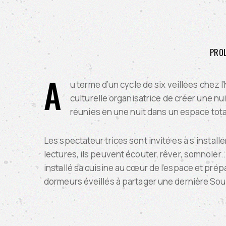
PROL
A
u terme d’un cycle de six veillées chez 
culturelle organisatrice de créer une nui
réunies en une nuit dans un espace total
Les spectateur·trices sont invité·es à s’instal
lectures, ils peuvent écouter, rêver, somnoler
installé sa cuisine au cœur de l’espace et prépa
dormeurs éveillés à partager une dernière Soupe