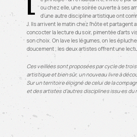
L
ou chez elle, une soirée ouverte à ses ami
d’une autre discipline artistique ont comm
J. Ils arrivent le matin chez l’hôte et partagent 
concocter la lecture du soir, pimentée d’arts 
son choix. On lave les légumes, on les épluche,
doucement ; les deux artistes offrent une lect
Ces veillées sont proposées par cycle de trois
artistique et bien sûr, un nouveau livre à découv
Sur un territoire éloigné de celui de la comp
et des artistes d’autres disciplines issu·es du 