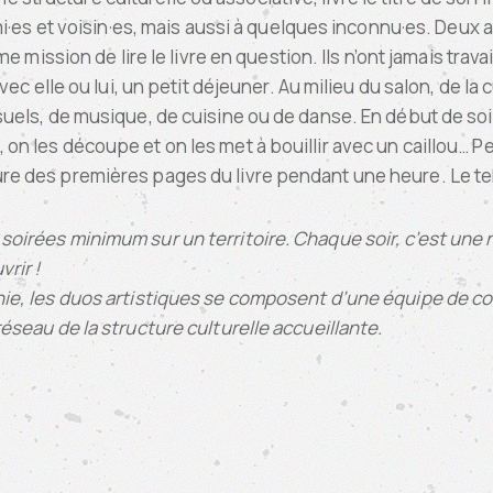
·es et voisin·es, mais aussi à quelques inconnu·es. Deux art
e mission de lire le livre en question. Ils n’ont jamais trav
avec elle ou lui, un petit déjeuner. Au milieu du salon, de la
visuels, de musique, de cuisine ou de danse. En début de s
 on les découpe et on les met à bouillir avec un caillou… Pe
ure des premières pages du livre pendant une heure. Le te
 soirées minimum sur un territoire. Chaque soir, c’est un
rir !
agnie, les duos artistiques se composent d’une équipe de 
réseau de la structure culturelle accueillante.