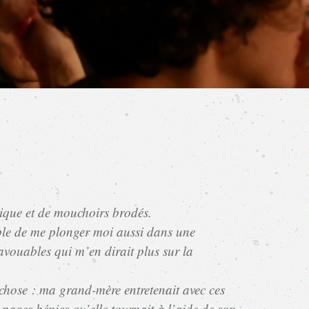
stique et de mouchoirs brodés.
sible de me plonger moi aussi dans une
avouables qui m’en dirait plus sur la
e chose : ma grand-mère entretenait avec ces
 pages bénies qu’elle tournait à l’aide de son