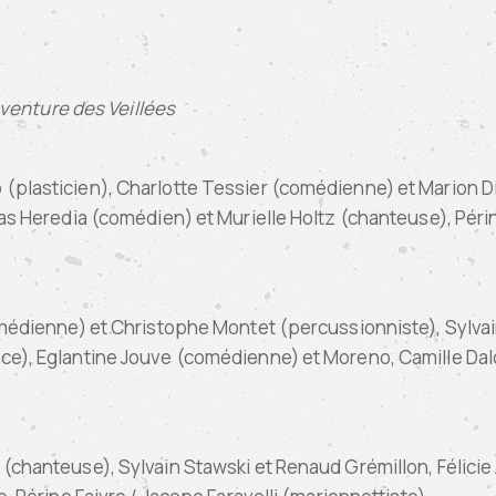
’aventure des Veillées
(plasticien), Charlotte Tessier (comédienne) et Marion D
olas Heredia (comédien) et Murielle Holtz (chanteuse), Pé
omédienne) et Christophe Montet (percussionniste), Sylvai
ice), Eglantine Jouve (comédienne) et Moreno, Camille Da
 (chanteuse), Sylvain Stawski et Renaud Grémillon, Félici