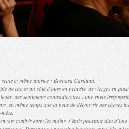
 seule et même autrice : Barbara Cartland.
 table de chevet au côté d’ours en peluche, de vierges en pla
bleues, des sentiments contradictoires : une envie irrépres
nfants, en même temps que la peur de découvrir des choses in
-mère.
s encore tombés entre les mains, j’étais pourtant sûre d’un
assionnel. Personne ne pouvait s’immiscer entre elle et les