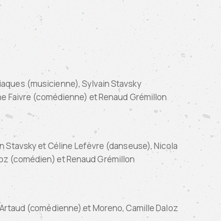
iaques (musicienne), Sylvain Stavsky
rine Faivre (comédienne) et Renaud Grémillon
n Stavsky et Céline Lefèvre (danseuse), Nicola
loz (comédien) et Renaud Grémillon
e Artaud (comédienne) et Moreno, Camille Daloz