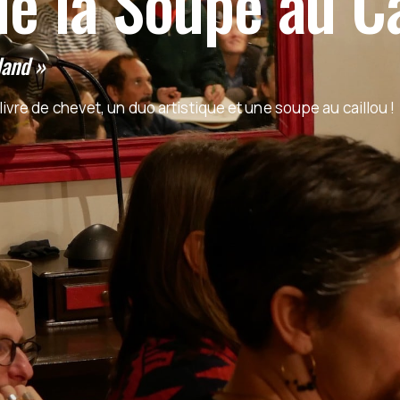
de la Soupe au C
land »
ivre de chevet, un duo artistique et une soupe au caillou !