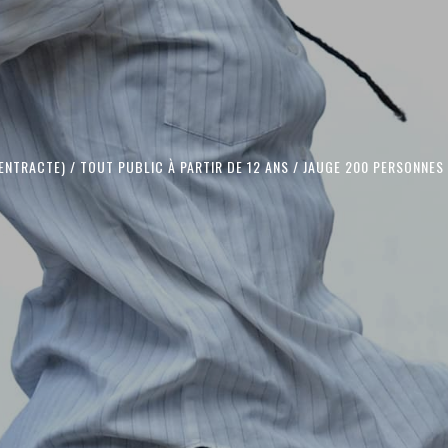
ENTRACTE) / TOUT PUBLIC À PARTIR DE 12 ANS / JAUGE 200 PERSONNES