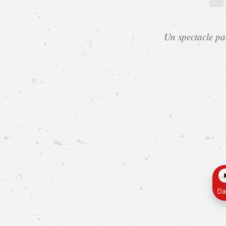
logique de Périne Faivre.
Un spectacle pas
OUPS
Da