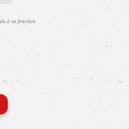
ndu à sa fonction
(…) une
T